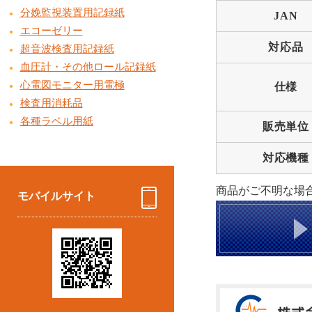
分娩監視装置用記録紙
JAN
エコーゼリー
対応品
超音波検査用記録紙
血圧計・その他ロール記録紙
心電図モニター用電極
仕様
検査用消耗品
各種ラベル用紙
販売単位
対応機種
商品がご不明な場
モバイルサイト